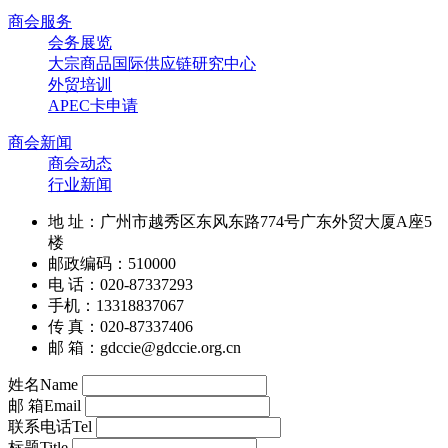
外贸培训
APEC卡申请
商会新闻
商会动态
行业新闻
地 址：广州市越秀区东风东路774号广东外贸大厦A座5
楼
邮政编码：510000
电 话：020-87337293
手机：13318837067
传 真：020-87337406
邮 箱：gdccie@gdccie.org.cn
姓名
Name
邮 箱
Email
联系电话
Tel
标题
Title
内容
Content